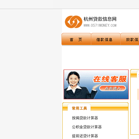
按揭贷款计算器
公积金贷款计算器
提前还贷计算器