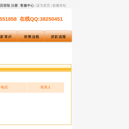
员登陆
/
注册
|
客服中心
|
设为首页
|
收藏本站
551858
在线QQ:38250451
电话
联系人