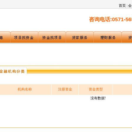
首页
|
会
咨询电话:0571-56
机构名称
注册资金
资金类型
没有数据!