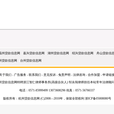
州贷款信息网 嘉兴贷款信息网 湖州贷款信息网 绍兴贷款信息网 舟山贷款信
州贷款信息网 台州贷款信息网
关于我们
- 广告服务 -
联系我们
- 意见投诉 -
兔责声明
-
法律咨询
- 合作加盟 - 申请链
州贷款信息网特聘浙江智仁律师事务所(高级合伙人) 邹永闯律师担任本站常年法律
电话：0571-85999499 13073608296 传真：0571-56766337
版权所有：杭州贷款信息网 (C)2008—2010年，保留全部权利 浙ICP备05008080号