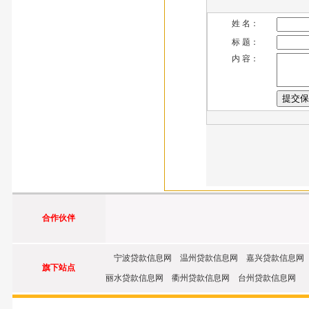
姓 名：
标 题：
内 容：
合作伙伴
宁波贷款信息网 温州贷款信息网 嘉兴贷款信息网
旗下站点
丽水贷款信息网 衢州贷款信息网 台州贷款信息网