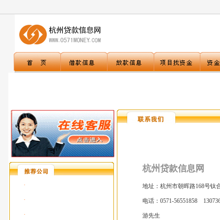
杭州贷款信息网
·
地址：杭州市朝晖路168号钛合
·
电话：0571-56551858 130736
·
游先生