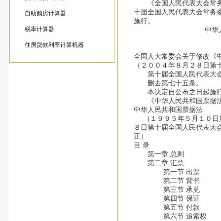
《全国人民代表大会常务委
十届全国人民代表大会常务
自助购房计算器
施行。
税率计算器
中华人民共和国
２００
住房贷款利率计算机器
全国人大常委会关于修改《
（２００４年８月２８日第
第十届全国人民代表大会常
删去第七十五条。
本决定自公布之日起施
《中华人民共和国票据法》
中华人民共和国票据法
(１９９５年５月１０日第
８日第十届全国人民代表大
正）
目 录
第一章 总则
第二章 汇票
第一节 出票
第二节 背书
第三节 承兑
第四节 保证
第五节 付款
第六节 追索权