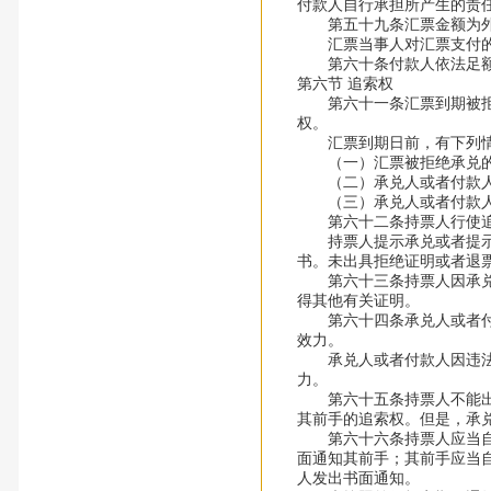
付款人自行承担所产生的责
第五十九条汇票金额为外
汇票当事人对汇票支付的
第六十条付款人依法足
第六节 追索权
第六十一条汇票到期被拒绝
权。
汇票到期日前，有下列情
（一）汇票被拒绝承兑
（二）承兑人或者付款人
（三）承兑人或者付款人
第六十二条持票人行使追索
持票人提示承兑或者提示付
书。未出具拒绝证明或者退
第六十三条持票人因承兑人
得其他有关证明。
第六十四条承兑人或者付款
效力。
承兑人或者付款人因违法被
力。
第六十五条持票人不能出示
其前手的追索权。但是，承
第六十六条持票人应当自收
面通知其前手；其前手应当
人发出书面通知。