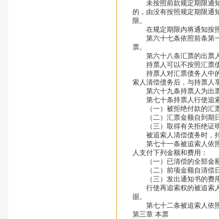
未按照前款规定期限通知的
的，由没有按照规定期限通
限。
在规定期限内将通知按照
第六十七条依照前条第一款
票。
第六十八条汇票的出票人
持票人可以不按照汇票债务
持票人对汇票债务人中的一
索人清偿债务后，与持票人
第六十九条持票人为出票人
第七十条持票人行使追索
（一）被拒绝付款的汇票
（二）汇票金额自到期日或
（三）取得有关拒绝证明
被追索人清偿债务时，持票
第七十一条被追索人依照前
人支付下列金额和费用：
（一）已清偿的全部金
（二）前项金额自清偿日起
（三）发出通知书的费
行使再追索权的被追索人获
据。
第七十二条被追索人依照
第三章 本票