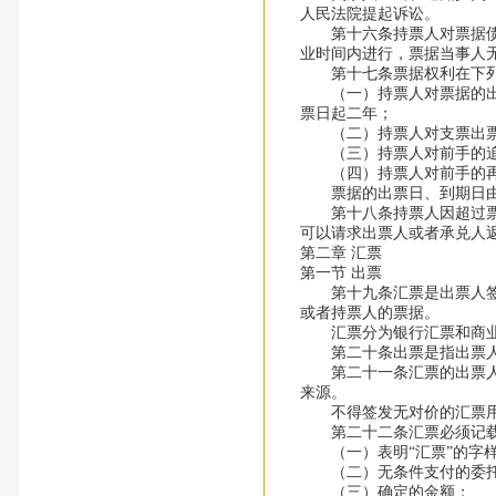
人民法院提起诉讼。
第十六条持票人对票据债务
业时间内进行，票据当事人
第十七条票据权利在下列
（一）持票人对票据的出票
票日起二年；
（二）持票人对支票出票
（三）持票人对前手的追
（四）持票人对前手的再
票据的出票日、到期日由
第十八条持票人因超过票据
可以请求出票人或者承兑人
第二章 汇票
第一节 出票
第十九条汇票是出票人签发
或者持票人的票据。
汇票分为银行汇票和商业
第二十条出票是指出票人
第二十一条汇票的出票人必
来源。
不得签发无对价的汇票用
第二十二条汇票必须记载
（一）表明“汇票”的字
（二）无条件支付的委
（三）确定的金额；