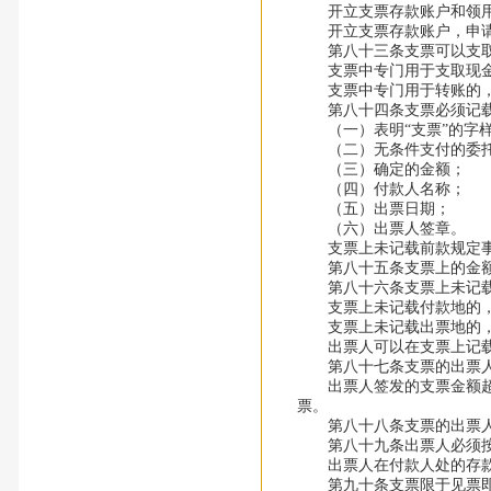
开立支票存款账户和领用
开立支票存款账户，申请
第八十三条支票可以支取现
支票中专门用于支取现金的
支票中专门用于转账的，可
第八十四条支票必须记载
（一）表明“支票”的字
（二）无条件支付的委
（三）确定的金额；
（四）付款人名称；
（五）出票日期；
（六）出票人签章。
支票上未记载前款规定事
第八十五条支票上的金额
第八十六条支票上未记载
支票上未记载付款地的，
支票上未记载出票地的，
出票人可以在支票上记载
第八十七条支票的出票人所
出票人签发的支票金额超过
票。
第八十八条支票的出票人不
第八十九条出票人必须按
出票人在付款人处的存款
第九十条支票限于见票即付