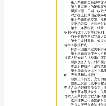
第八条票据金额以中文大写
第九条票据上的记载事项
票据金额、日期、收款人
对票据上的其他记载事项，
第十条票据的签发、取得和
票据的取得，必须给付对
第十一条因税收、继承、赠
权利不得优于其前手的权利
前手是指在票据签章人或
第十二条以欺诈、偷盗或者
得享有票据权利。
持票人因重大过失取得不
第十三条票据债务人不得以
持票人明知存在抗辩事由而
票据债务人可以对不履行约
本法所称抗辩，是指票据债
第十四条票据上的记载事项
的，应当承担法律责任。
票据上有伪造、变造的签
票据上其他记载事项被变造
变造之后的记载事项负责；
第十五条票据丧失，失票人
付款人及其代理付款人的票
收到挂失止付通知的付款
失票人应当在通知挂失止付