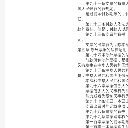
第九十一条支票的持票人应
国人民银行另行规定。
超过提示付款期限的，付款
任。
第九十二条付款人依法支付
款的责任。但是，付款人以
第九十三条支票的背书、付
定。
支票的出票行为，除本章规
第五章 涉外票据的法律适用
第九十四条涉外票据的法
前款所称涉外票据，是指出
又有发生在中华人民共和国
第九十五条中华人民共和国
是，中华人民共和国声明保
本法和中华人民共和国缔结
第九十六条票据债务人的
票据债务人的民事行为能
能力或者为限制民事行为能
第九十七条汇票、本票出
支票出票时的记载事项，适
第九十八条票据的背书、
第九十九条票据追索权的
第一百条票据的提示期限、
第一百零一条票据丧失时