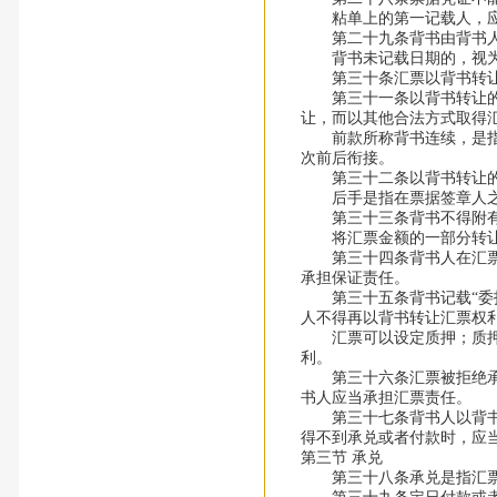
粘单上的第一记载人，应
第二十九条背书由背书人
背书未记载日期的，视为
第三十条汇票以背书转让或
第三十一条以背书转让的汇
让，而以其他合法方式取得
前款所称背书连续，是指在
次前后衔接。
第三十二条以背书转让的
后手是指在票据签章人之
第三十三条背书不得附有条
将汇票金额的一部分转让的
第三十四条背书人在汇票上
承担保证责任。
第三十五条背书记载“委托
人不得再以背书转让汇票权
汇票可以设定质押；质押时
利。
第三十六条汇票被拒绝承兑
书人应当承担汇票责任。
第三十七条背书人以背书转
得不到承兑或者付款时，
第三节 承兑
第三十八条承兑是指汇票