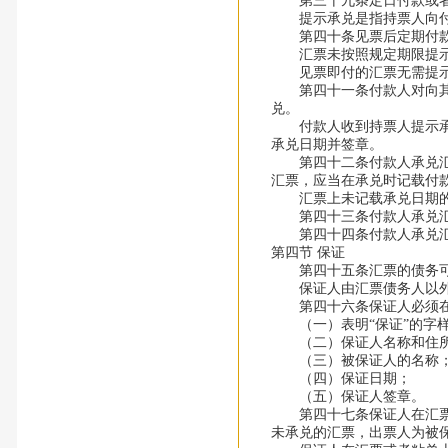
第三十九条定日付款或者出
提示承兑是指持票人向付
第四十条见票后定期付款的
汇票未按照规定期限提示
见票即付的汇票无需提示
第四十一条付款人对向其提
兑。
付款人收到持票人提示承兑
承兑日期并签章。
第四十二条付款人承兑汇票
汇票，应当在承兑时记载付
汇票上未记载承兑日期的
第四十三条付款人承兑汇
第四十四条付款人承兑
第四节 保证
第四十五条汇票的债务可
保证人由汇票债务人以外
第四十六条保证人必须在
（一）表明“保证”的字
（二）保证人名称和住
（三）被保证人的名称
（四）保证日期；
（五）保证人签章。
第四十七条保证人在汇票或
未承兑的汇票，出票人为被