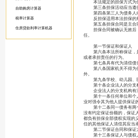
本法规定的担保方式为保
第三条担保活动应当遵循
自助购房计算器
第四条第三人为债务人向
税率计算器
反担保适用本法担保的
第五条担保合同是主合同的
住房贷款利率计算机器
担保合同被确认无效后，债
任。
第一节保证和保证人
第六条本法所称保证，是指
或者承担责任的行为。
第七条具有代为清偿债务
第八条国家机关不得为保证
外。
第九条学校、幼儿园、医
第十条企业法人的分支机
企业法人的分支机构有法
第十一条任何单位和个人不
业对强令其为他人提供保证
第十二条同一债务有两个以
没有约定保证份额的，保证
都负有担保全部债权实现的
任的其他保证人清偿其应当
第二节保证合同和保证
第十三条保证人与债权人