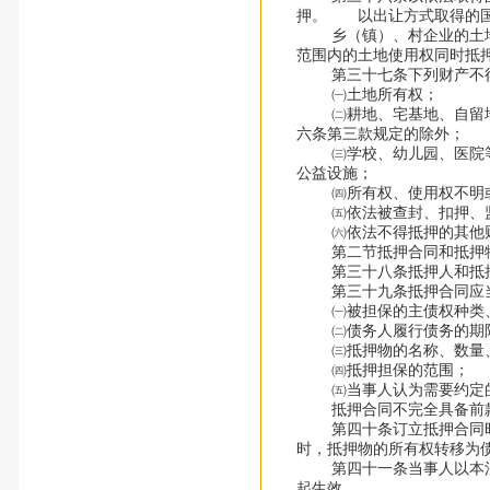
押。 以出让方式取得的国
乡（镇）、村企业的土地使
范围内的土地使用权同时抵
第三十七条下列财产不
㈠土地所有权；
㈡耕地、宅基地、自留地、
六条第三款规定的除外；
㈢学校、幼儿园、医院等以
公益设施；
㈣所有权、使用权不明或
㈤依法被查封、扣押、监
㈥依法不得抵押的其他
第二节抵押合同和抵押
第三十八条抵押人和抵押
第三十九条抵押合同应当
㈠被担保的主债权种类
㈡债务人履行债务的期
㈢抵押物的名称、数量、
㈣抵押担保的范围；
㈤当事人认为需要约定的
抵押合同不完全具备前款
第四十条订立抵押合同时，
时，抵押物的所有权转移为
第四十一条当事人以本法第
起生效。