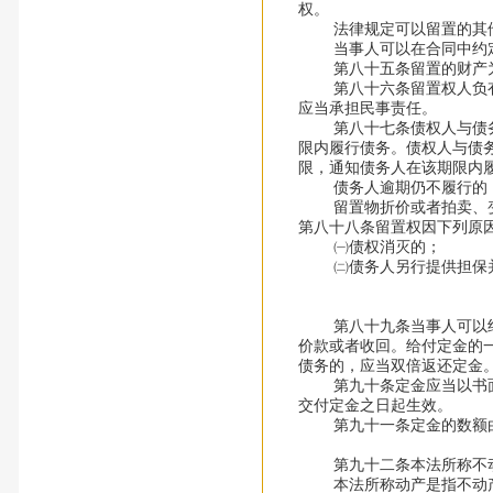
权。
法律规定可以留置的其他
当事人可以在合同中约定
第八十五条留置的财产为
第八十六条留置权人负有妥
应当承担民事责任。
第八十七条债权人与债务人
限内履行债务。债权人与债
限，通知债务人在该期限内
债务人逾期仍不履行的，债
留置物折价或者拍卖、变卖
第八十八条留置权因下列原
㈠债权消灭的；
㈡债务人另行提供担保并
第八十九条当事人可以约定
价款或者收回。给付定金的
债务的，应当双倍返还定金
第九十条定金应当以书面形
交付定金之日起生效。
第九十一条定金的数额由
第九十二条本法所称不动
本法所称动产是指不动产