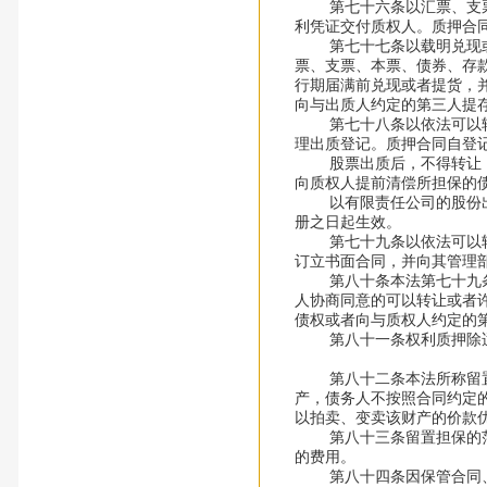
第七十六条以汇票、支票、
利凭证交付质权人。质押合
第七十七条以载明兑现或者
票、支票、本票、债券、存
行期届满前兑现或者提货，
向与出质人约定的第三人提
第七十八条以依法可以转让
理出质登记。质押合同自登
股票出质后，不得转让，但
向质权人提前清偿所担保的
以有限责任公司的股份出质
册之日起生效。
第七十九条以依法可以转让
订立书面合同，并向其管理
第八十条本法第七十九条规
人协商同意的可以转让或者
债权或者向与质权人约定的
第八十一条权利质押除适
第八十二条本法所称留置，
产，债务人不按照合同约定
以拍卖、变卖该财产的价款
第八十三条留置担保的范围
的费用。
第八十四条因保管合同、运