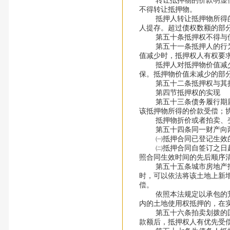
转让抵押物的价款明显低于
不得转让抵押物。
抵押人转让抵押物所得的价
人提存。超过债权数额的部
第五十条抵押权不得与债
第五十一条抵押人的行为足
值减少时，抵押权人有权要
抵押人对抵押物价值减少无
保。抵押物价值未减少的部
第五十二条抵押权与其担
第四节抵押权的实现
第五十三条债务履行期届满
该抵押物所得的价款受偿；
抵押物折价或者拍卖、变卖
第五十四条同一财产向两个
㈠抵押合同已登记生效的，
㈡抵押合同自签订之日起生
照合同生效时间的先后顺序
第五十五条城市房地产抵押
时，可以依法将该土地上新
偿。
依照本法规定以承包的荒地
内的土地使用权抵押的，在
第五十六条拍卖划拨的国有
款额后，抵押权人有优先受