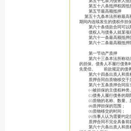
第五十七条为债务人抵押
第五十八条抵押权因抵押
第五节最高额抵押
第五十九条本法所称最高额
期间内连续发生的债权作担
第六十条借款合同可以附
债权人与债务人就某项商品
第六十一条最高额抵押的
第六十二条最高额抵押除
第四章 
第一节动产质押
第六十三条本法所称动产质
的担保。债务人不履行债务
先受偿。 前款规定的债务
第六十四条出质人和质权
质押合同自质物移交于质
第六十五条质押合同应当
㈠被担保的主债权种类
㈡债务人履行债务的期
㈢质物的名称、数量、质
㈣质押担保的范围；
㈤质物移交的时间；
㈥当事人认为需要约定的
质押合同不完全具备前款
第六十六条出质人和质权人