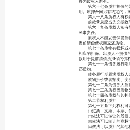
移为质权人所有。
第六十七条质押担保的范围
用。质押合同另有约定的，
第六十八条质权人有权收
前款孳息应当先充抵收取
第六十九条质权人负有妥善
民事责任。
质权人不能妥善保管质物可
提前清偿债权而返还质物。
第七十条质物有损坏或者价
相应的担保。出质人不提供
款用于提前清偿所担保的债
第七十一条债务履行期届满
还质物。
债务履行期届满质权人未受
质物折价或者拍卖、变卖后
第七十二条为债务人质押
第七十三条质权因质物灭
第七十四条质权与其担保
第二节权利质押
第七十五条下列权利可
㈠汇票、支票、本票、债
㈡依法可以转让的股份
㈢依法可以转让的商标专
㈣依法可以质押的其他