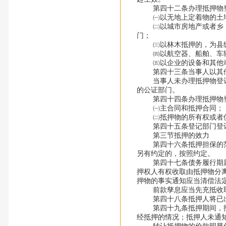
第四十二条办理抵押物登
㈠以无地上定着物的土地
㈡以城市房地产或者乡（镇
门；
㈢以林木抵押的，为县级
㈣以航空器、船舶、车辆
㈤以企业的设备和其他动
第四十三条当事人以其他财
当事人未办理抵押物登记的
的公证部门。
第四十四条办理抵押物登
㈠主合同和抵押合同；
㈡抵押物的所有权或者使
第四十五条登记部门登记
第三节抵押的效力
第四十六条抵押担保的范围
另有约定的，按照约定。
第四十七条债务履行期届满
押权人有权收取由抵押物分
押物的事实通知应当清偿法
前款孳息应当先充抵收取
第四十八条抵押人将已出
第四十九条抵押期间，抵押
经抵押的情况；抵押人未通