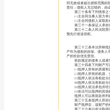
同无效或者超出授权范围的
责任；债权人无过错的，由
第三十条有下列情形之一
㈠主合同当事人双方串通
㈡主合同债权人采取欺诈
第三十一条保证人承担保
第三十二条人民法院受理债
预先行使追偿权。
第三十三条本法所称抵押，
产作为债权的担保。债务人
产的价款优先受偿。
前款规定的债务人或者第
第三十四条下列财产可
㈠抵押人所有的房屋和其
㈡抵押人所有的机器、交
㈢抵押人依法有权处分的
㈣抵押人依法有权处分的
㈤抵押人依法承包并经发
㈥依法可以抵押的其他
抵押人可以将前款所列财
第三十五条抵押人所担保
财产抵押后，该财产的价值
第三十六条以依法取得的国