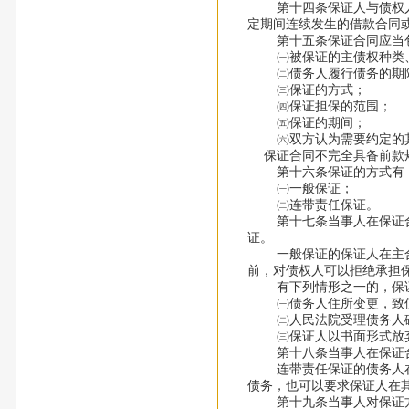
第十四条保证人与债权人可
定期间连续发生的借款合同
第十五条保证合同应当包
㈠被保证的主债权种类
㈡债务人履行债务的期
㈢保证的方式；
㈣保证担保的范围；
㈤保证的期间；
㈥双方认为需要约定的其
保证合同不完全具备前款
第十六条保证的方式有
㈠一般保证；
㈡连带责任保证。
第十七条当事人在保证合同
证。
一般保证的保证人在主合同
前，对债权人可以拒绝承担
有下列情形之一的，保证
㈠债务人住所变更，致使
㈡人民法院受理债务人破
㈢保证人以书面形式放弃
第十八条当事人在保证合同
连带责任保证的债务人在主
债务，也可以要求保证人在
第十九条当事人对保证方